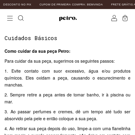
DESCONTO NO PIX
CUPOM DE PRIMEIRA COMPRA: BEMVINDA
FRETE GRÁTIS A 
0
Cuidados Básicos
Como cuidar da sua peça Petro:
Para cuidar da sua peça, sugerimos os seguintes passos:
1. Evite contato com suor excessivo, água e/ou produtos
químicos. Eles oxidam a peça, causando o escurecimento e
manchas.
2. Sempre retire a peça antes de tomar banho, ir à piscina ou
mar.
3. Ao passar perfumes e cremes, dê um tempo até tudo ser
absorvido pela pele e então coloque a sua peça.
4. Ao retirar sua peça depois do uso, limpe-a com uma flanelinha