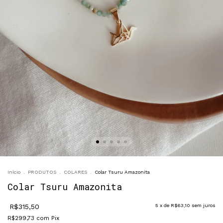
Início
.
PRODUTOS
.
COLARES
.
Colar Tsuru Amazonita
Colar Tsuru Amazonita
R$315,50
5
x de
R$63,10
sem juros
R$299,73
com
Pix