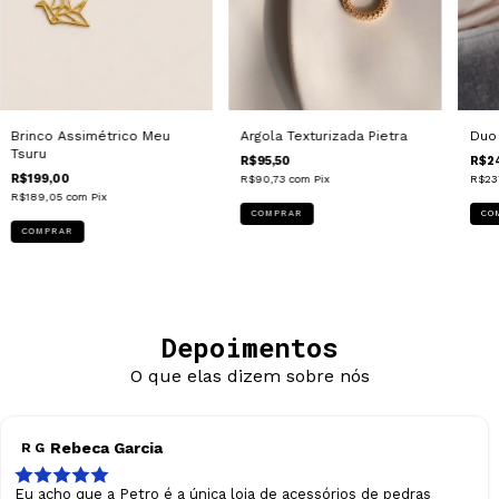
Argola Texturizada Pietra
Duo 
Brinco Assimétrico Meu
Tsuru
R$95,50
R$2
R$199,00
R$90,73
com
Pix
R$23
R$189,05
com
Pix
COMPRAR
Depoimentos
O que elas dizem sobre nós
Rebeca Garcia
R G
Eu acho que a Petro é a única loja de acessórios de pedras